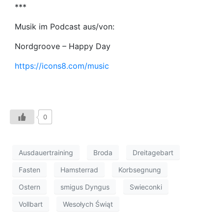
***
Musik im Podcast aus/von:
Nordgroove – Happy Day
https://icons8.com/music
0
Ausdauertraining
Broda
Dreitagebart
Fasten
Hamsterrad
Korbsegnung
Ostern
smigus Dyngus
Swieconki
Vollbart
Wesołych Świąt