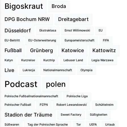
Bigoskraut
Broda
DPG Bochum NRW
Dreitagebart
Düsseldorf
Ekstraklasa
Ernst Willimowski
EU
EU-Beitritt
EU-Osterweiterung
Europameisterschaft
FIFA
Fußball
Grünberg
Katowice
Kattowitz
Katyn
Kurzreise
Kurztrip
Lebuser Land
Legia Warzawa
Live
Lukrecja
Nationalmannschaft
Olympia
Podcast
polen
Polnische Fußballnationalmannschaft
Polnische Liga
Polnischer Fußball
PZPN
Robert Lewandowski
Schüttelreim
Stadion der Träume
Sweet Factory
Süßigkeiten
Süßwaren
Tag der Polnischen Sprache
Tor
UEFA
Urlaub