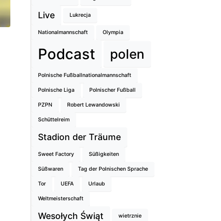
Live
Lukrecja
Nationalmannschaft
Olympia
Podcast
polen
Polnische Fußballnationalmannschaft
Polnische Liga
Polnischer Fußball
PZPN
Robert Lewandowski
Schüttelreim
Stadion der Träume
Sweet Factory
Süßigkeiten
Süßwaren
Tag der Polnischen Sprache
Tor
UEFA
Urlaub
Weltmeisterschaft
Wesołych Świąt
wietrznie