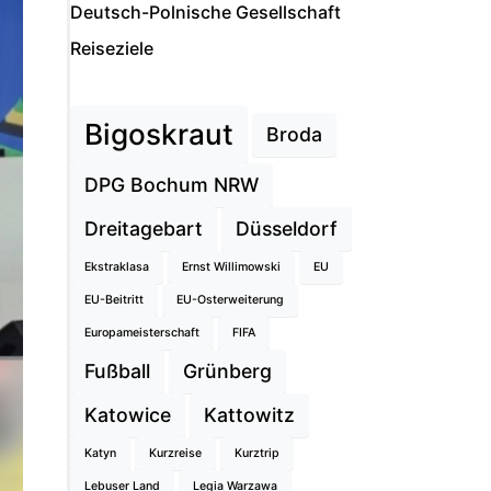
Deutsch-Polnische Gesellschaft
Reiseziele
Bigoskraut
Broda
DPG Bochum NRW
Dreitagebart
Düsseldorf
Ekstraklasa
Ernst Willimowski
EU
EU-Beitritt
EU-Osterweiterung
Europameisterschaft
FIFA
Fußball
Grünberg
Katowice
Kattowitz
Katyn
Kurzreise
Kurztrip
Lebuser Land
Legia Warzawa