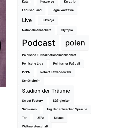
Katyn
Kurzreise
Kurztrip
Lebuser Land
Legia Warzawa
Live
Lukrecja
Nationalmannschaft
Olympia
Podcast
polen
Polnische Fußballnationalmannschaft
Polnische Liga
Polnischer Fußball
PZPN
Robert Lewandowski
Schüttelreim
Stadion der Träume
Sweet Factory
Süßigkeiten
Süßwaren
Tag der Polnischen Sprache
Tor
UEFA
Urlaub
Weltmeisterschaft