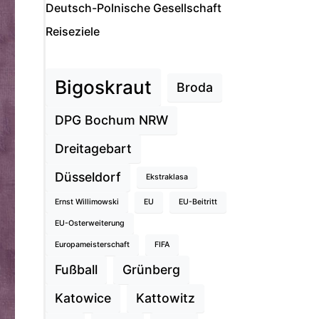
Deutsch-Polnische Gesellschaft
Reiseziele
Bigoskraut
Broda
DPG Bochum NRW
Dreitagebart
Düsseldorf
Ekstraklasa
Ernst Willimowski
EU
EU-Beitritt
EU-Osterweiterung
Europameisterschaft
FIFA
Fußball
Grünberg
Katowice
Kattowitz