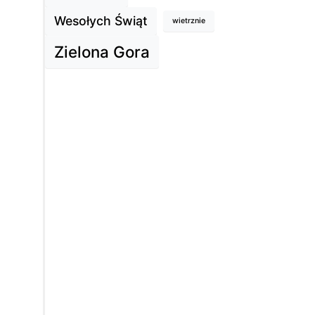
Wesołych Świąt
wietrznie
Zielona Gora