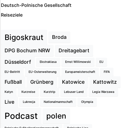
Deutsch-Polnische Gesellschaft
Reiseziele
Bigoskraut
Broda
DPG Bochum NRW
Dreitagebart
Düsseldorf
Ekstraklasa
Ernst Willimowski
EU
EU-Beitritt
EU-Osterweiterung
Europameisterschaft
FIFA
Fußball
Grünberg
Katowice
Kattowitz
Katyn
Kurzreise
Kurztrip
Lebuser Land
Legia Warzawa
Live
Lukrecja
Nationalmannschaft
Olympia
Podcast
polen