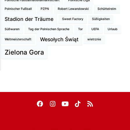
Polnische Fußballnationalmannschaft
Polnische Liga
Polnischer Fußball
PZPN
Robert Lewandowski
Schüttelreim
Stadion der Träume
Sweet Factory
Süßigkeiten
Süßwaren
Tag der Polnischen Sprache
Tor
UEFA
Urlaub
Wesołych Świąt
Weltmeisterschaft
wietrznie
Zielona Gora