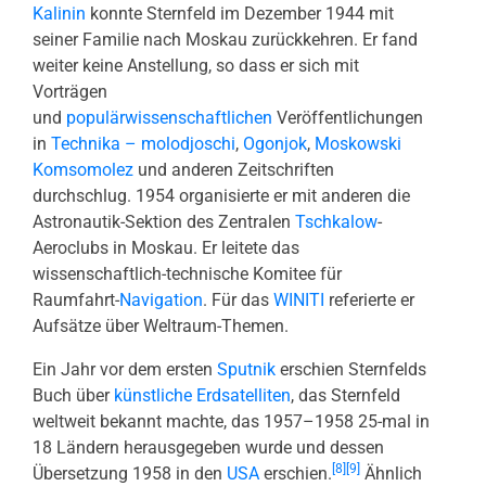
Kalinin
konnte Sternfeld im Dezember 1944 mit
seiner Familie nach Moskau zurückkehren. Er fand
weiter keine Anstellung, so dass er sich mit
Vorträgen
und
populärwissenschaftlichen
Veröffentlichungen
in
Technika – molodjoschi
,
Ogonjok
,
Moskowski
Komsomolez
und anderen Zeitschriften
durchschlug. 1954 organisierte er mit anderen die
Astronautik-Sektion des Zentralen
Tschkalow
-
Aeroclubs in Moskau. Er leitete das
wissenschaftlich-technische Komitee für
Raumfahrt-
Navigation
. Für das
WINITI
referierte er
Aufsätze über Weltraum-Themen.
Ein Jahr vor dem ersten
Sputnik
erschien Sternfelds
Buch über
künstliche Erdsatelliten
, das Sternfeld
weltweit bekannt machte, das 1957–1958 25-mal in
18 Ländern herausgegeben wurde und dessen
[8]
[9]
Übersetzung 1958 in den
USA
erschien.
Ähnlich