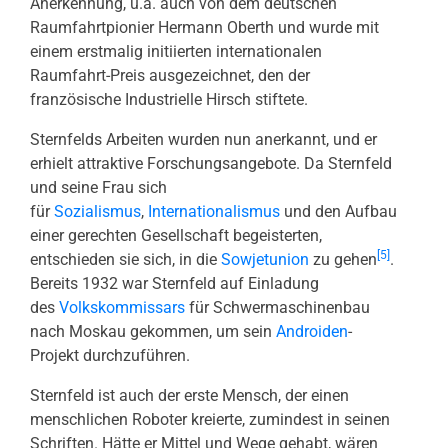
Anerkennung, u.a. auch von dem deutschen
Raumfahrtpionier Hermann Oberth und wurde mit
einem erstmalig initiierten internationalen
Raumfahrt-Preis ausgezeichnet, den der
französische Industrielle Hirsch stiftete.
Sternfelds Arbeiten wurden nun anerkannt, und er
erhielt attraktive Forschungsangebote. Da Sternfeld
und seine Frau sich
für
Sozialismus
,
Internationalismus
und den Aufbau
einer gerechten Gesellschaft begeisterten,
[5]
entschieden sie sich, in die
Sowjetunion
zu gehen
.
Bereits 1932 war Sternfeld auf Einladung
des
Volkskommissars
für Schwermaschinenbau
nach Moskau gekommen, um sein
Androiden
-
Projekt durchzuführen.
Sternfeld ist auch der erste Mensch, der einen
menschlichen Roboter kreierte, zumindest in seinen
Schriften. Hätte er Mittel und Wege gehabt, wären