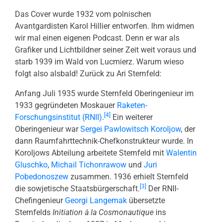
Das Cover wurde 1932 vom polnischen
Avantgardisten Karol Hillier entworfen. Ihm widmen
wir mal einen eigenen Podcast. Denn er war als
Grafiker und Lichtbildner seiner Zeit weit voraus und
starb 1939 im Wald von Lucmierz. Warum wieso
folgt also alsbald! Zurück zu Ari Sternfeld:
Anfang Juli 1935 wurde Sternfeld Oberingenieur im
1933 gegründeten Moskauer
Raketen-
[4]
Forschungsinstitut (RNII)
.
Ein weiterer
Oberingenieur war
Sergei Pawlowitsch Koroljow
, der
dann Raumfahrttechnik-Chefkonstrukteur wurde. In
Koroljows Abteilung arbeitete Sternfeld mit
Walentin
Gluschko
,
Michail Tichonrawow
und
Juri
Pobedonoszew
zusammen. 1936 erhielt Sternfeld
[3]
die sowjetische Staatsbürgerschaft.
Der RNII-
Chefingenieur
Georgi Langemak
übersetzte
Sternfelds
Initiation à la Cosmonautique
ins