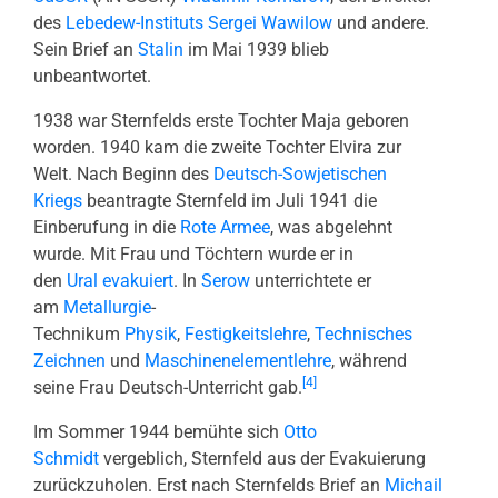
des
Lebedew-Instituts
Sergei Wawilow
und andere.
Sein Brief an
Stalin
im Mai 1939 blieb
unbeantwortet.
1938 war Sternfelds erste Tochter Maja geboren
worden. 1940 kam die zweite Tochter Elvira zur
Welt. Nach Beginn des
Deutsch-Sowjetischen
Kriegs
beantragte Sternfeld im Juli 1941 die
Einberufung in die
Rote Armee
, was abgelehnt
wurde. Mit Frau und Töchtern wurde er in
den
Ural
evakuiert
. In
Serow
unterrichtete er
am
Metallurgie
-
Technikum
Physik
,
Festigkeitslehre
,
Technisches
Zeichnen
und
Maschinenelementlehre
, während
[4]
seine Frau Deutsch-Unterricht gab.
Im Sommer 1944 bemühte sich
Otto
Schmidt
vergeblich, Sternfeld aus der Evakuierung
zurückzuholen. Erst nach Sternfelds Brief an
Michail