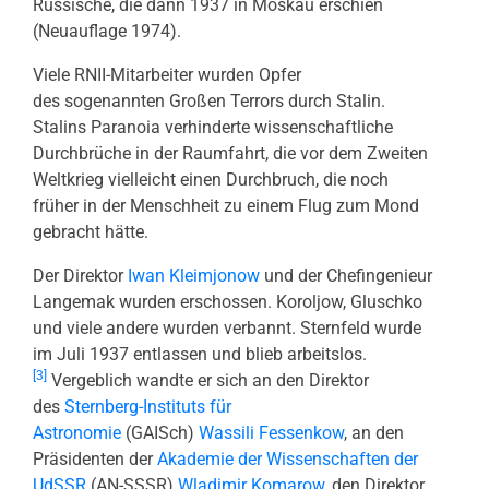
Russische, die dann 1937 in Moskau erschien
(Neuauflage 1974).
Viele RNII-Mitarbeiter wurden Opfer
des sogenannten Großen Terrors durch Stalin.
Stalins Paranoia verhinderte wissenschaftliche
Durchbrüche in der Raumfahrt, die vor dem Zweiten
Weltkrieg vielleicht einen Durchbruch, die noch
früher in der Menschheit zu einem Flug zum Mond
gebracht hätte.
Der Direktor
Iwan Kleimjonow
und der Chefingenieur
Langemak wurden erschossen. Koroljow, Gluschko
und viele andere wurden verbannt. Sternfeld wurde
im Juli 1937 entlassen und blieb arbeitslos.
[3]
Vergeblich wandte er sich an den Direktor
des
Sternberg-Instituts für
Astronomie
(GAISch)
Wassili Fessenkow
, an den
Präsidenten der
Akademie der Wissenschaften der
UdSSR
(AN-SSSR)
Wladimir Komarow
, den Direktor